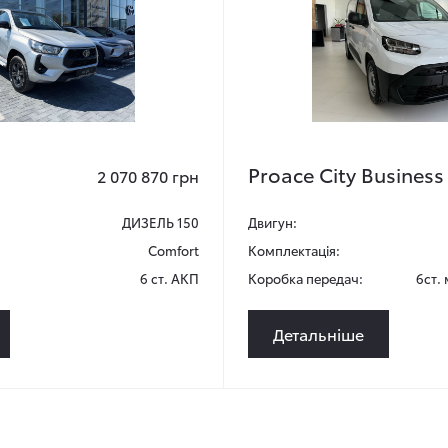
Proace City Business
2 070 870 грн
ДИЗЕЛЬ 150
Двигун:
Comfort
Комплектація:
6 ст. АКП
Коробка передач:
6ст.
Детальніше