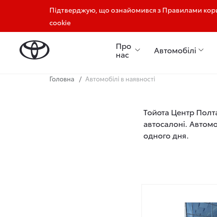
Підтверджую, що ознайомився з Правилами кори
+38 (050) 404-11-15
+38 (050) 404-11-60
cookie
Про
Автомобілі
нас
Головна
Автомобілі в наявності
Тойота Центр Полта
автосалоні. Автомо
одного дня.