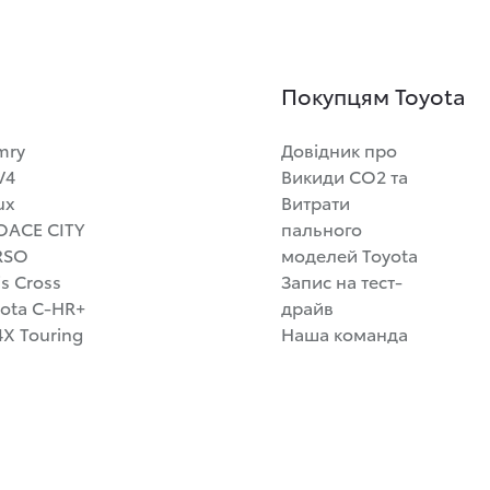
Покупцям Toyota
mry
Довідник про
V4
Викиди СО2 та
ux
Витрати
OACE CITY
пального
RSO
моделей Toyota
is Cross
Запис на тест-
ota C-HR+
драйв
X Touring
Наша команда