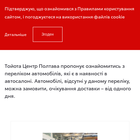
Записатись на тест-драйв
Підтверджую, що ознайомився з Правилами користування
сайтом, і погоджуєтеся на використання файлів cookie
Детальніше
Згоден
Головна
Автомобілі в наявності
Тойота Центр Полтава пропонує ознайомитись з
переліком автомобілів, які є в наявності в
автосалоні. Автомобілі, відсутні у даному переліку,
можна замовити, очікування доставки – від одного
дня.