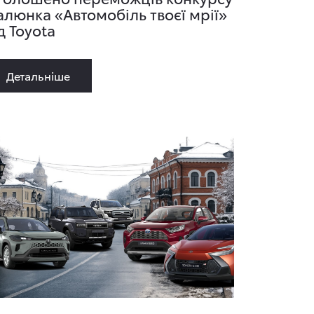
алюнка «Автомобіль твоєї мрії»
д Toyota
Детальнiше