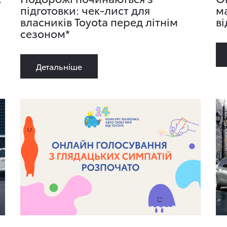
підготовки: чек-лист для
м
власників Toyota перед літнім
ві
сезоном*
Детальнiше