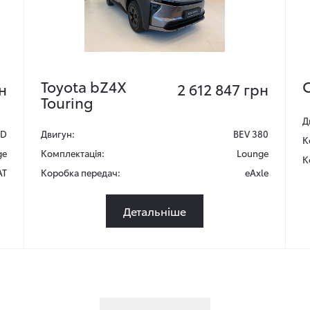
Toyota bZ4X
C
н
2 612 847 грн
Touring
Д
4D
Двигун:
BEV 380
К
ge
Комплектація:
Lounge
К
AT
Коробка передач:
eAxle
Детальніше