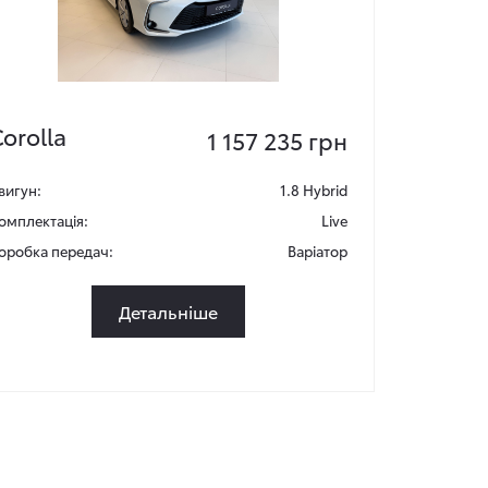
orolla
1 157 235 грн
вигун:
1.8 Hybrid
омплектація:
Live
оробка передач:
Варіатор
Детальніше