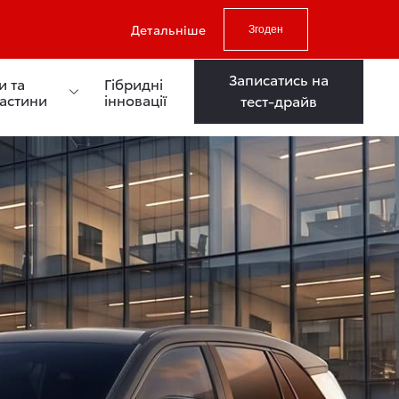
Детальніше
Згоден
Записатись на
и та
Гібридні
частини
інновації
тест-драйв