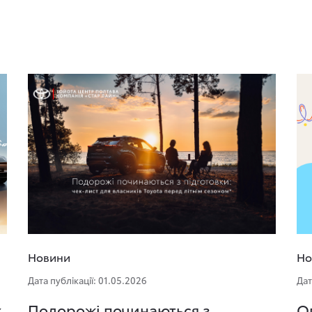
Новини
Но
Дата публікації: 01.05.2026
Дат
х
Подорожі починаються з
О