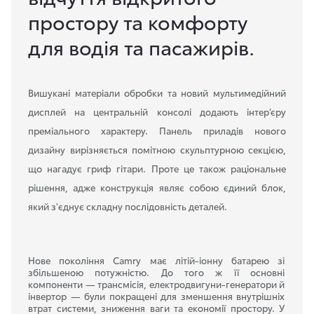
простору та комфорту
для водія та пасажирів.
Вишукані матеріали обробки та новий мультимедійний
дисплей на центральній консолі додають інтер’єру
преміального характеру. Панель приладів нового
дизайну вирізняється помітною скульптурною секцією,
що нагадує гриф гітари. Проте це також раціональне
рішення, адже конструкція являє собою єдиний блок,
який з'єднує складну послідовність деталей.
Нове покоління Camry має літій-іонну батарею зі
збільшеною потужністю. До того ж її основні
компоненти — трансмісія, електродвигуни-генератори й
інвертор — були покращені для зменшення внутрішніх
втрат системи, зниження ваги та економії простору. У