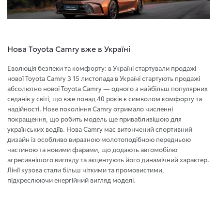
Нова Toyota Camry вже в Україні
Еволюція безпеки та комфорту: в Україні стартували продажі
нової Toyota Camry З 15 листопада в Україні стартують продажі
абсолютно нової Toyota Camry — одного з найбільш популярних
седанів у світі, що вже понад 40 років є символом комфорту та
надійності. Нове покоління Camry отримало численні
покращення, що робить модель ще привабливішою для
українських водіїв. Нова Camry має витончений спортивний
дизайн із особливо виразною молотоподібною передньою
частиною та новими фарами, що додають автомобілю
агресивнішого вигляду та акцентують його динамічний характер.
Лінії кузова стали більш чіткими та промовистими,
підкреслюючи енергійний вигляд моделі.