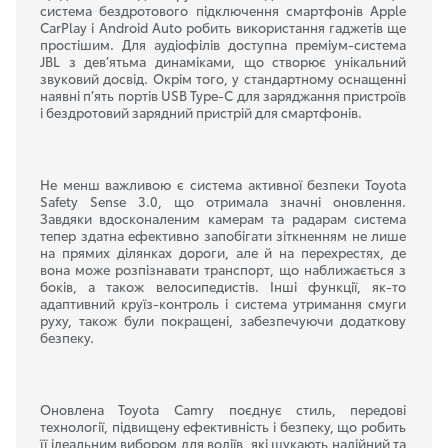
система бездротового підключення смартфонів Apple
CarPlay і Android Auto робить використання гаджетів ще
простішим. Для аудіофілів доступна преміум-система
JBL з дев’ятьма динаміками, що створює унікальний
звуковий досвід. Окрім того, у стандартному оснащенні
наявні п’ять портів USB Type-C для заряджання пристроїв
і бездротовий зарядний пристрій для смартфонів.
Не менш важливою є система активної безпеки Toyota
Safety Sense 3.0, що отримала значні оновлення.
Завдяки вдосконаленим камерам та радарам система
тепер здатна ефективно запобігати зіткненням не лише
на прямих ділянках дороги, але й на перехрестях, де
вона може розпізнавати транспорт, що наближається з
боків, а також велосипедистів. Інші функції, як-то
адаптивний круїз-контроль і система утримання смуги
руху, також були покращені, забезпечуючи додаткову
безпеку.
Оновлена
Toyota
Camry
поєднує стиль, передові
технології, підвищену ефективність і безпеку, що робить
її ідеальним вибором для водіїв, які шукають надійний та