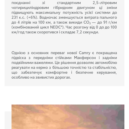
поєднанні зі стандартним 2,5-літровим
чотирициліндровим гібридним двигуном ці зміни
підвищують максимальну потужність усієї системи до
231 к.с. (+6%). Водночас зменшується витрата пального
до 4 літрів на 100 км, а також викиди CO₂ — до 91 г/км
(комбінований цикл NEDC*). Час розгону від 0 до до 100
км/год також скоротився і складає 7,2 секунди.
Однією з основних переваг нової Camry є покращена
підвіска з передніми стійками Макферсон і задніми
подвійними важелями. Це рішення дозволяє автомобілю
реагувати на кермо з більшою точністю та стабільністю,
що забезпечує комфортне і безпечне керування,
особливо на звивистих дорогах.