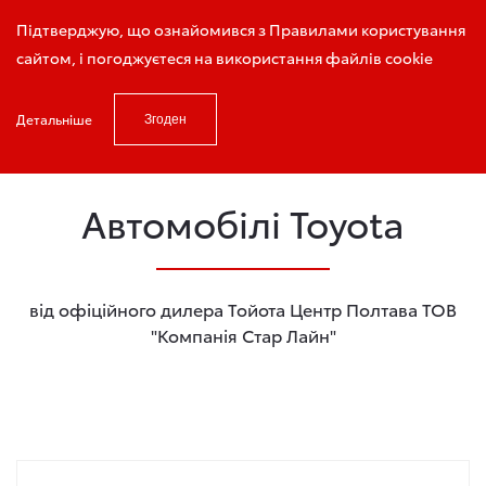
Записатись на тест-драйв
Підтверджую, що ознайомився з Правилами користування
сайтом, і погоджуєтеся на використання файлів cookie
Детальніше
Згоден
Головна
Автомобілі Toyota
Автомобілі Toyota
від офіційного дилера Тойота Центр Полтава ТОВ
"Компанія Стар Лайн"