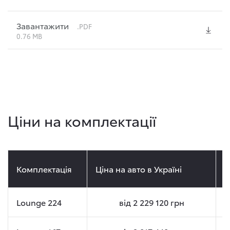
Завантажити
.PDF
0.76 MB
Ціни на комплектації
Комплектація
Ціна на авто в Україні
Ц
Lounge 224
від
2 229 120
грн