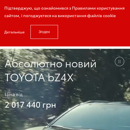
Записатись на тест-драйв
Підтверджую, що ознайомився з Правилами користування
сайтом, і погоджуєтеся на використання файлів cookie
Детальніше
Згоден
Головна
Автомобілі Toyota
Toyota bZ4X
Абсолютно новий
TOYOTA bZ4X
Ціна від
2 017 440 грн