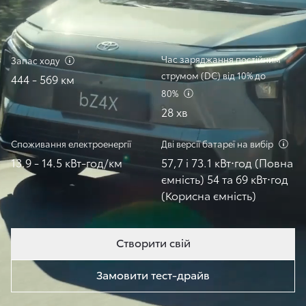
Час заряджання постійним
Запас
ходу
струмом (DC) від 10% до
444 - 569 км
80%
28 хв
Споживання
електроенергії
Дві версії батареї на
вибір
13.9 - 14.5 кВт-год/км
57,7 і 73.1 кВт⋅год (Повна
ємність) 54 та 69 кВт⋅год
(Корисна ємність)
Створити свій
Замовити тест-драйв