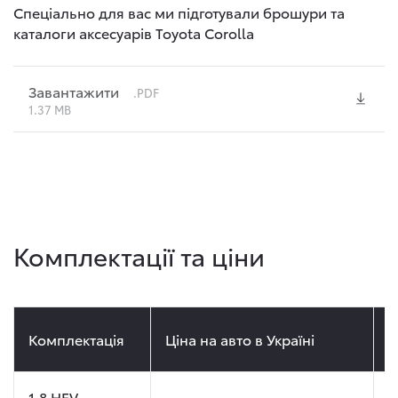
Спеціально для вас ми підготували брошури та
каталоги аксесуарів Toyota Corolla
Завантажити
.PDF
1.37 MB
Комплектації та ціни
Комплектація
Ціна на авто в Україні
Ц
1.8 HEV,