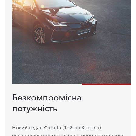
Безкомпромісна
потужність
Новий седан Corolla (Тойота Корола)
оснащений гібридною електричною силовою